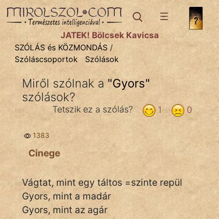
SZÓLÁS ÉS KÖZMONDÁS
témák:
JÁTÉK! Bölcsek Kavicsa
Bibliai
SZÓLÁS és KÖZMONDÁS
/
Szóláscsoportok
Szólások
Kifejezések
Miről szólnak a
"
Gyors
"
Közmondások
szólások?
Rímelő
Tetszik ez a szólás?
1
0
Szállóigék
1383
Szóláscsoportok
Cinege
Szólások
Vágtat, mint egy táltos =szinte repül
Tréfás
Gyors, mint a madár
Gyors, mint az agár