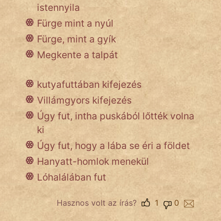
istennyila
Fürge mint a nyúl
Népszerű szerzőink:
Fürge, mint a gyík
Megkente a talpát
cinege
fantom
kutyafuttában kifejezés
Villámgyors kifejezés
Hunor
Úgy fut, intha puskából lőtték volna
Jób Gedeon
ki
Láron Ádám
Úgy fut, hogy a lába se éri a földet
Hanyatt-homlok menekül
mikkamakka
Lóhalálában fut
vörös ördög
Hasznos volt az írás?
1
0
nagyöreg