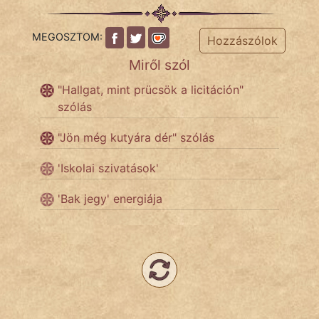
NapHold
MEGOSZTOM:
Hozzászólok
Név nélkül
Miről szól
pszichopati
"Hallgat, mint prücsök a licitáción"
szólás
szegény legény
"Jön még kutyára dér" szólás
Hoffer Botond
'Iskolai szivatások'
szemfüles
'Bak jegy' energiája