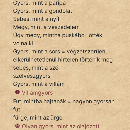
Gyors, mint a paripa
Gyors, mint a gondolat
Sebes, mint a nyíl
IRODALOM
Megy, mint a veszedelem
Úgy megy, mintha puskából lőtték
SZÓLÁS
És
volna ki
KÖZMONDÁS
Gyors, mint a sors = végzetszerűen,
elkerülhetetlenül hirtelen történik meg
PSZICHO
sebes, mint a szél
szélvészgyors
ZENE
Gyors, mint a villám
FILM
Villámgyors
Fut, mintha hajtanák = nagyon gyorsan
ÉLETMÓD
fut
MAGYARSÁG
fürge, mint az ürge
És
Olyan gyors, mint az olajozott
TÖRTÉNELEM