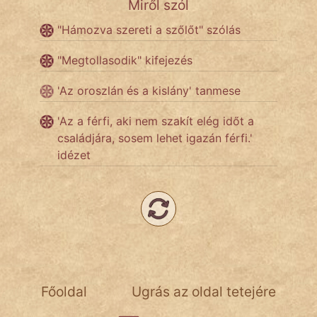
Miről szól
NapHold
"Hámozva szereti a szőlőt" szólás
Név nélkül
"Megtollasodik" kifejezés
pszichopati
'Az oroszlán és a kislány' tanmese
szegény legény
'Az a férfi, aki nem szakít elég időt a
Hoffer Botond
családjára, sosem lehet igazán férfi.'
idézet
szemfüles
Főoldal
Ugrás az oldal tetejére