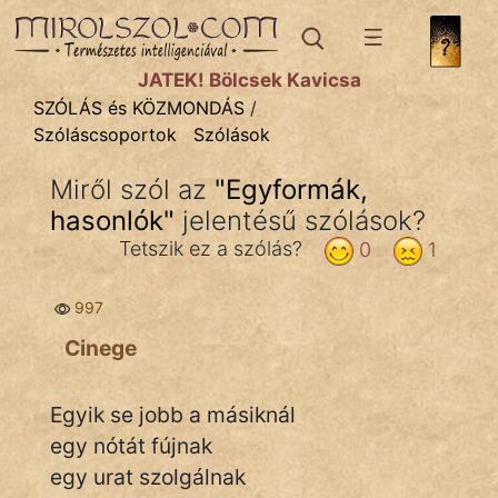
SZÓLÁS ÉS KÖZMONDÁS
témák:
JÁTÉK! Bölcsek Kavicsa
Bibliai
SZÓLÁS és KÖZMONDÁS
/
Szóláscsoportok
Szólások
Kifejezések
Miről szól az
"
Egyformák,
Közmondások
hasonlók
"
jelentésű szólások?
Rímelő
Tetszik ez a szólás?
0
1
Szállóigék
997
Szóláscsoportok
Cinege
Szólások
Egyik se jobb a másiknál
Tréfás
egy nótát fújnak
egy urat szolgálnak