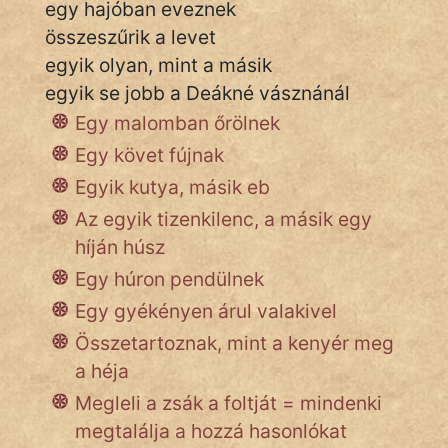
egy hajóban eveznek
összeszűrik a levet
egyik olyan, mint a másik
IRODALOM
egyik se jobb a Deákné vásznánál
SZÓLÁS
Egy malomban őrölnek
És
Egy követ fújnak
KÖZMONDÁS
Egyik kutya, másik eb
PSZICHO
Az egyik tizenkilenc, a másik egy
híján húsz
ZENE
Egy húron pendülnek
FILM
Egy gyékényen árul valakivel
ÉLETMÓD
Összetartoznak, mint a kenyér meg
a héja
MAGYARSÁG
Megleli a zsák a foltját = mindenki
És
megtalálja a hozzá hasonlókat
TÖRTÉNELEM