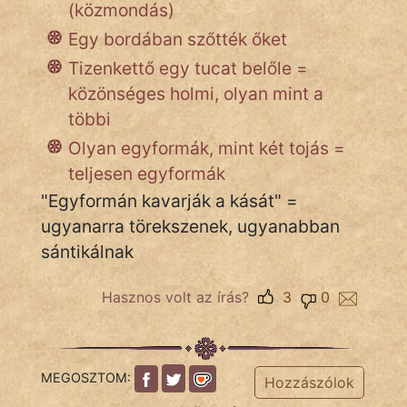
(közmondás)
Egy bordában szőtték őket
Népszerű szerzőink:
Tizenkettő egy tucat belőle =
közönséges holmi, olyan mint a
cinege
többi
fantom
Olyan egyformák, mint két tojás =
teljesen egyformák
Hunor
"Egyformán kavarják a kását" =
Jób Gedeon
ugyanarra törekszenek, ugyanabban
sántikálnak
Láron Ádám
mikkamakka
Hasznos volt az írás?
3
0
vörös ördög
nagyöreg
MEGOSZTOM:
Hozzászólok