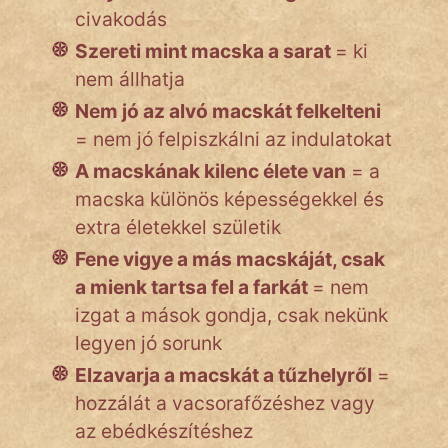
civakodás
Szereti mint macska a sarat
= ki
nem állhatja
Nem jó az alvó macskát felkelteni
= nem jó felpiszkálni az indulatokat
A macskának kilenc élete van
= a
macska különös képességekkel és
extra életekkel születik
Fene vigye a más macskáját, csak
a mienk tartsa fel a farkát
= nem
izgat a mások gondja, csak nekünk
legyen jó sorunk
Elzavarja a macskát a tűzhelyről
=
hozzálát a vacsorafőzéshez vagy
az ebédkészítéshez