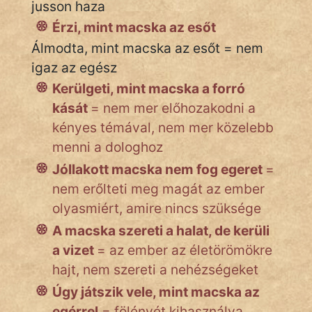
jusson haza
NapHold
Érzi, mint macska az esőt
Név nélkül
Álmodta, mint macska az esőt = nem
igaz az egész
pszichopati
Kerülgeti, mint macska a forró
szegény legény
kását
= nem mer előhozakodni a
kényes témával, nem mer közelebb
Hoffer Botond
menni a dologhoz
szemfüles
Jóllakott macska nem fog egeret
=
nem erőlteti meg magát az ember
olyasmiért, amire nincs szüksége
A macska szereti a halat, de kerüli
a vizet
= az ember az életörömökre
hajt, nem szereti a nehézségeket
Úgy játszik vele, mint macska az
egérrel
= fölényét kihasználva