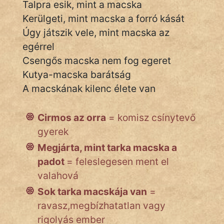
Talpra esik, mint a macska
Kerülgeti, mint macska a forró kását
Úgy játszik vele, mint macska az
IRODALOM
egérrel
Csengős macska nem fog egeret
SZÓLÁS
És
Kutya-macska barátság
KÖZMONDÁS
A macskának kilenc élete van
PSZICHO
Cirmos az orra
= komisz csínytevő
ZENE
gyerek
Megjárta, mint tarka macska a
FILM
padot
= feleslegesen ment el
valahová
ÉLETMÓD
Sok tarka macskája van
=
MAGYARSÁG
ravasz,megbízhatatlan vagy
És
rigolyás ember
TÖRTÉNELEM