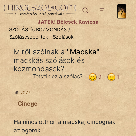
SZÓLÁS ÉS KÖZMONDÁS
témák:
JÁTÉK! Bölcsek Kavicsa
Bibliai
SZÓLÁS és KÖZMONDÁS
/
Szóláscsoportok
Szólások
Kifejezések
Miről szólnak a
"
Macska
"
Közmondások
macskás szólások és
Rímelő
közmondások?
Tetszik ez a szólás?
3
1
Szállóigék
Szóláscsoportok
2077
Cinege
Szólások
Tréfás
Ha nincs otthon a macska, cincognak
az egerek