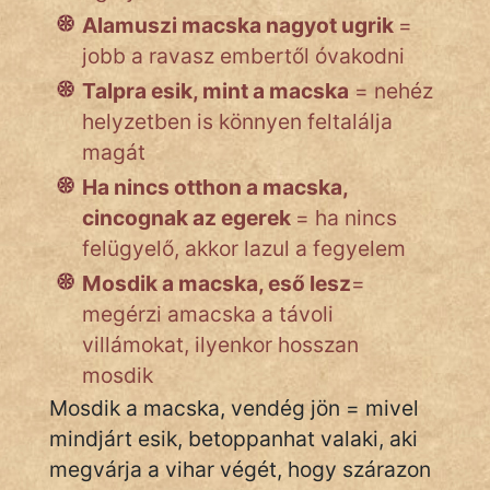
Alamuszi macska nagyot ugrik
=
jobb a ravasz embertől óvakodni
Népszerű szerzőink:
Talpra esik, mint a macska
= nehéz
helyzetben is könnyen feltalálja
cinege
magát
fantom
Ha nincs otthon a macska,
cincognak az egerek
= ha nincs
Hunor
felügyelő, akkor lazul a fegyelem
Jób Gedeon
Mosdik a macska, eső lesz
=
megérzi amacska a távoli
Láron Ádám
villámokat, ilyenkor hosszan
mikkamakka
mosdik
Mosdik a macska, vendég jön = mivel
vörös ördög
mindjárt esik, betoppanhat valaki, aki
nagyöreg
megvárja a vihar végét, hogy szárazon