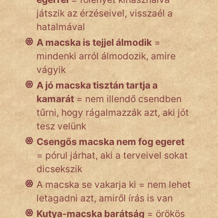
játszik az érzéseivel, visszaél a
hatalmával
A macska is tejjel álmodik
=
mindenki arról álmodozik, amire
vágyik
A jó macska tisztán tartja a
kamarát
= nem illendő csendben
tűrni, hogy rágalmazzák azt, aki jót
tesz velünk
Csengős macska nem fog egeret
= pórul járhat, aki a terveivel sokat
dicsekszik
A macska se vakarja ki = nem lehet
letagadni azt, amiről írás is van
Kutya-macska barátság
= örökös