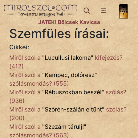
IRODALOM
JÁTÉK! Bölcsek Kavicsa
Szemfüles írásai:
SZÓLÁS
És
KÖZMONDÁS
Cikkei:
Miről szól a
"
Lucullusi lakoma
"
kifejezés?
PSZICHO
(412)
ZENE
Miről szól a
"
Kampec, dolóresz
"
szólásmondás? (555)
FILM
Miről szól a
"
Rébuszokban beszél
"
szólás?
ÉLETMÓD
(936)
Miről szól a
"
Szőrén-szálán eltűnt
"
szólás?
MAGYARSÁG
(200)
És
Miről szól a
"
Szezám tárulj!
"
TÖRTÉNELEM
szólásmondás? (563)