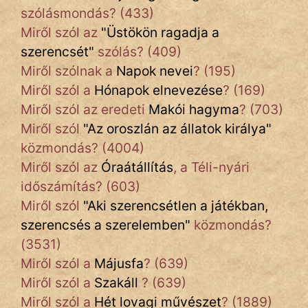
szólásmondás? (433)
Miről szól az
"
Üstökön ragadja a
szerencsét
"
szólás? (409)
Miről szólnak a
Napok nevei
? (195)
Miről szól a
Hónapok elnevezése
? (169)
Miről szól az eredeti
Makói hagyma
? (703)
Miről szól
"
Az oroszlán az állatok királya
"
közmondás? (4004)
Miről szól az
Óraátállítás
, a Téli-nyári
időszámítás? (603)
Miről szól
"
Aki szerencsétlen a játékban,
szerencsés a szerelemben
"
közmondás?
(3531)
Miről szól a
Májusfa
? (639)
Miről szól a
Szakáll
? (639)
Miről szól a
Hét lovagi művészet
? (1889)