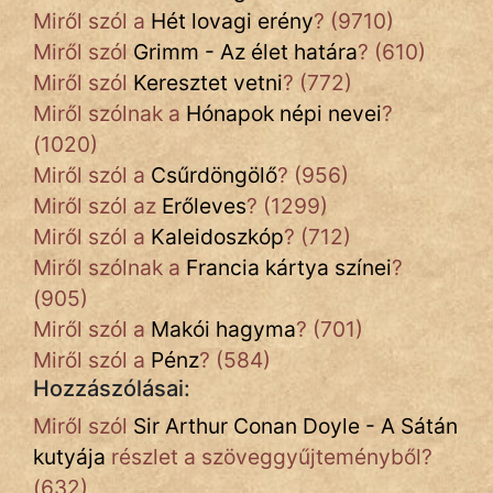
Miről szól a
Hét lovagi erény
? (9710)
Miről szól
Grimm - Az élet határa
? (610)
Miről szól
Keresztet vetni
? (772)
Miről szólnak a
Hónapok népi nevei
?
(1020)
Miről szól a
Csűrdöngölő
? (956)
Miről szól az
Erőleves
? (1299)
Miről szól a
Kaleidoszkóp
? (712)
Miről szólnak a
Francia kártya színei
?
(905)
Miről szól a
Makói hagyma
? (701)
Miről szól a
Pénz
? (584)
Hozzászólásai:
Miről szól
Sir Arthur Conan Doyle - A Sátán
kutyája
részlet a szöveggyűjteményből?
(632)