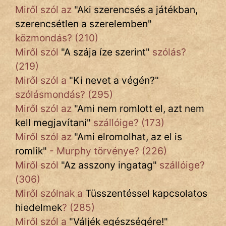
Miről szól az
"
Aki szerencsés a játékban,
szerencsétlen a szerelemben
"
közmondás? (210)
Miről szól
"
A szája íze szerint
"
szólás?
(219)
Miről szól a
"
Ki nevet a végén?
"
szólásmondás? (295)
Miről szól az
"
Ami nem romlott el, azt nem
kell megjavítani
"
szállóige? (173)
Miről szól az
"
Ami elromolhat, az el is
romlik
"
- Murphy törvénye? (226)
Miről szól
"
Az asszony ingatag
"
szállóige?
(306)
Miről szólnak a
Tüsszentéssel kapcsolatos
hiedelmek
? (285)
Miről szól a
"
Váljék egészségére!
"