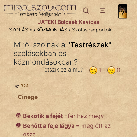
SZÓLÁS ÉS KÖZMONDÁS
témák:
JÁTÉK! Bölcsek Kavicsa
Bibliai
SZÓLÁS és KÖZMONDÁS
/
Szóláscsoportok
Kifejezések
Miről szólnak a
"
Testrészek
"
szólásokban és
Közmondások
közmondásokban?
Rímelő
Tetszik ez a mű?
1
0
Szállóigék
324
Szóláscsoportok
Cinege
Szólások
Bekötik a fejét
=férjhez megy
Tréfás
Benőtt a feje lágya
= megjött az
esze