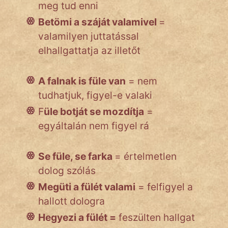
meg tud enni
Betömi a száját valamivel
=
valamilyen juttatással
elhallgattatja az illetőt
A falnak is füle van
= nem
tudhatjuk, figyel-e valaki
F
üle botját se mozdítja
=
egyáltalán nem figyel rá
Se füle, se farka
= értelmetlen
dolog szólás
Megüti a fülét valami
= felfigyel a
hallott dologra
Hegyezi a fülét =
feszülten hallgat