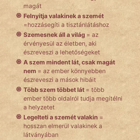
magát
Felnyitja valakinek a szemét
=hozzásegíti a tisztánlátáshoz
Szemesnek áll a világ
= az
érvényesül az életben, aki
észreveszi a lehetőségeket
A szem mindent lát, csak magát
nem
= az ember könnyebben
észreveszi a mások hibáit
Több szem többet lát
= több
ember több oldalról tudja megítélni
a helyzetet
Legelteti a szemét valakin
=
hosszan elmerül valakinek a
látványában