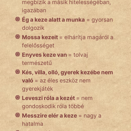
megbízik a másik hitelességéban,
igazában
Ég a keze alatt a munka
= gyorsan
dolgozik
Mossa kezeit
= elhárítja magáról a
felelősséget
Enyves keze van
= tolvaj
természetű
Kés, villa, olló, gyerek kezébe nem
való
= az éles eszköz nem
gyerekjáték
Leveszi róla a kezét
= nem
gondoskodik róla többé
Messzire elér a keze
= nagy a
hatalma