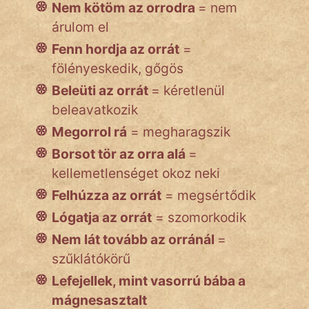
Nem kötöm az orrodra
= nem
árulom el
Fenn hordja az orrát
=
fölényeskedik, gőgös
Beleüti az orrát
= kéretlenül
beleavatkozik
Megorrol rá
= megharagszik
Borsot tör az orra alá
=
kellemetlenséget okoz neki
Felhúzza az orrát
= megsértődik
Lógatja az orrát
= szomorkodik
Nem lát tovább az orránál
=
szűklátókörű
Lefejellek, mint vasorrú bába a
mágnesasztalt