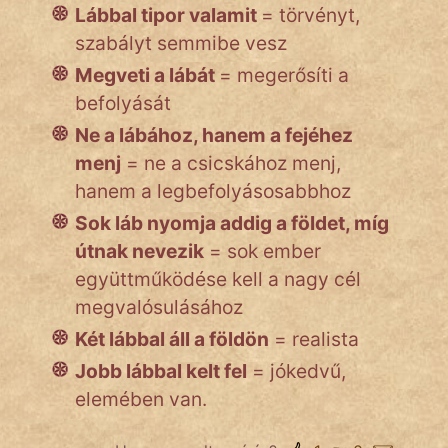
Lábbal tipor valamit
= törvényt,
szabályt semmibe vesz
Megveti a lábát
= megerősíti a
befolyását
Ne a lábához, hanem a fejéhez
menj
= ne a csicskához menj,
hanem a legbefolyásosabbhoz
Sok láb nyomja addig a földet, míg
útnak nevezik
= sok ember
együttműködése kell a nagy cél
megvalósulásához
Két lábbal áll a földön
= realista
Jobb lábbal kelt fel
= jókedvű,
elemében van.