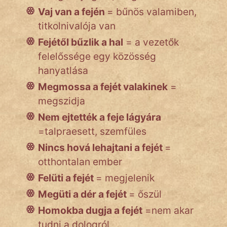
Vaj van a fején
= bűnös valamiben,
Népszerű szerzőink:
titkolnivalója van
Fejétől bűzlik a hal
= a vezetők
cinege
felelőssége egy közösség
hanyatlása
fantom
Megmossa a fejét valakinek
=
Hunor
megszidja
Nem ejtették a feje lágyára
Jób Gedeon
=talpraesett, szemfüles
Láron Ádám
Nincs hová lehajtani a fejét
=
otthontalan ember
mikkamakka
Felüti a fejét
= megjelenik
vörös ördög
Megüti a dér a fejét
= őszül
nagyöreg
Homokba dugja a fejét
=nem akar
tudni a dologról