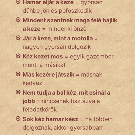
Hamar eljár a keze
= gyorsan
dühbe jön és pofoszkodik
Mindent szentnek maga felé hajlik
a keze
= mindenki önző
Jár a keze, mint a motolla
=
nagyon gyorsan dolgozik
Kéz kezet mos
= egyik gazember
menti a másikat
Más kezére játszik
= másnak
kedvez
Nem tudja a bal kéz, mit csinál a
jobb
= nincsenek tisztázva a
feladatkörök
Sok kéz hamar kész
= ha többen
dolgoznak, akkor gyorsabban