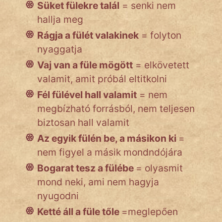
Süket fülekre talál
= senki nem
hallja meg
Rágja a fülét valakinek
= folyton
nyaggatja
Vaj van a füle mögött
= elkövetett
valamit, amit próbál eltitkolni
Fél fülével hall valamit
= nem
megbízható forrásból, nem teljesen
biztosan hall valamit
Az egyik fülén be, a másikon ki
=
nem figyel a másik mondndójára
Bogarat tesz a fülébe
= olyasmit
mond neki, ami nem hagyja
nyugodni
Ketté áll a füle tőle
=meglepően