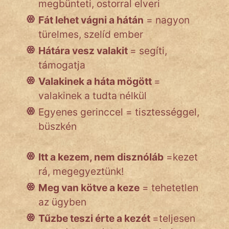
megbünteti, ostorral elveri
Fát lehet vágni a hátán
= nagyon
türelmes, szelíd ember
Hátára vesz valakit
= segíti,
támogatja
Valakinek a háta mögött
=
valakinek a tudta nélkül
Egyenes gerinccel = tisztességgel,
büszkén
Itt a kezem, nem disznóláb
=kezet
rá, megegyeztünk!
Meg van kötve a keze
= tehetetlen
az ügyben
Tűzbe teszi érte a kezét
=teljesen