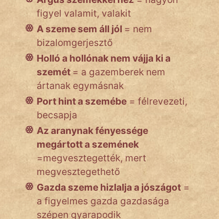
figyel valamit, valakit
A szeme sem áll jól
= nem
bizalomgerjesztő
Holló a hollónak nem vájja ki a
szemét
= a gazemberek nem
ártanak egymásnak
Port hint a szemébe
= félrevezeti,
becsapja
Az aranynak fényessége
megártott a szemének
=megvesztegették, mert
megvesztegethető
Gazda szeme hizlalja a jószágot
=
a figyelmes gazda gazdasága
szépen gyarapodik