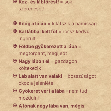
Kéz- és lábtörést!
= sok
szerencsét!
Kilóg a lóláb
= kilátszik a hamisság
Bal lábbal kelt föl
= rossz kedvű,
ingerült
Földbe gyökerezett a lába
=
megtorpant, megijedt
Nagy lábon él
= gazdagon
költekezik
Láb alatt van valaki
= bosszúságot
okoz a jelenléte
Gyökeret vert a lába
=nem tud
mozdulni
A lónak négy lába van, mégis