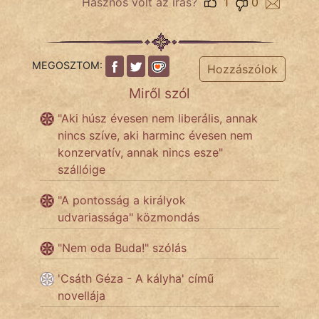
Hasznos volt az írás?
1
0
MEGOSZTOM:
Hozzászólok
Miről szól
"Aki húsz évesen nem liberális, annak
nincs szíve, aki harminc évesen nem
konzervatív, annak nincs esze"
szállóige
"A pontosság a királyok
udvariassága" közmondás
"Nem oda Buda!" szólás
'Csáth Géza - A kályha' című
novellája