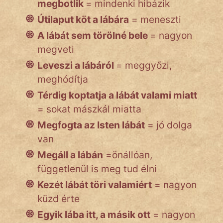
megbotlik
= mindenki hibázik
Útilaput köt a lábára
= meneszti
A lábát sem törölné bele
= nagyon
megveti
Leveszi a lábáról
= meggyőzi,
meghódítja
Térdig koptatja a lábát valami miatt
= sokat mászkál miatta
Megfogta az Isten lábát
= jó dolga
van
Megáll a lábán
=önállóan,
függetlenül is meg tud élni
Kezét lábát töri valamiért
= nagyon
küzd érte
Egyik lába itt, a másik ott
= nagyon