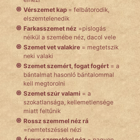
Vérszemet kap
= felbátorodik,
elszemtelenedik
Farkasszemet néz
=pislogás
nélkül a szemébe néz, dacol vele
Szemet vet valakire
= megtetszik
neki valaki
Szemet szemért, fogat fogért
= a
bántalmat hasonló bántalommal
kell megtorolni
Szemet szúr valami
= a
szokatlansága, kellemetlensége
miatt feltűnik
Rossz szemmel néz rá
=nemtetszéssel nézi
Árgus szemekkel néz
= nagyon