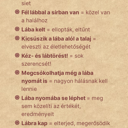
siet
Fél lábbal a sírban van
= közel van
a halálhoz
Lába kelt
= ellopták, eltűnt
Kicsúszik a lába alól a talaj
=
elveszti az életlehetőségét
Kéz- és lábtörést!
= sok
szerencsét!
Megcsókolhatja még a lába
nyomát is
= nagyon hálásnak kell
lennie
Lába nyomába se léphet
= meg
sem közelíti az értékét,
eredményeit
Lábra kap
= elterjed, megerősödik