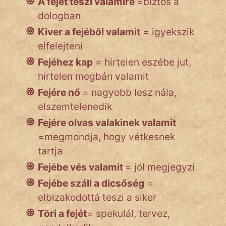
A fejét teszi valamire
=biztos a
dologban
Kiver a fejéből valamit
= igyekszik
elfelejteni
Fejéhez kap
= hirtelen eszébe jut,
hirtelen megbán valamit
Fejére nő
= nagyobb lesz nála,
elszemtelenedik
Fejére olvas valakinek valamit
=megmondja, hogy vétkesnek
tartja
Fejébe vés valamit
= jól megjegyzi
Fejébe száll a dicsőség
=
elbizakodottá teszi a siker
Töri a fejét
= spekulál, tervez,