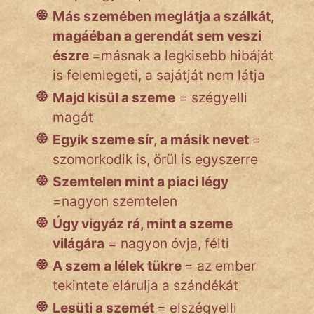
Más szemében meglátja a szálkát,
magáéban a gerendát sem veszi
észre
=másnak a legkisebb hibáját
is felemlegeti, a sajátját nem látja
Majd kisül a szeme
= szégyelli
magát
Egyik szeme sír, a másik nevet
=
szomorkodik is, örül is egyszerre
Szemtelen mint a piaci légy
=nagyon szemtelen
Úgy vigyáz rá, mint a szeme
világára
= nagyon óvja, félti
A szem a lélek tükre
= az ember
tekintete elárulja a szándékát
Lesüti a szemét
= elszégyelli