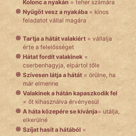
Kolonc a nyakán
= teher számára
Nyűgöt vesz a nyakába
= kínos
feladatot vállal magára
Tartja a hátát valakiért
= vállalja
érte a felelősséget
Hátat fordít valakinek
=
cserbenhagyja, elpártol tőle
Szívesen látja a hátát
= örülne, ha
már elmenne
Valakinek a hátán kapaszkodik fel
= őt kihasználva érvényesül
A háta közepére se kívánja
= utálja,
elkerülné
Szíjat hasít a hátából
=