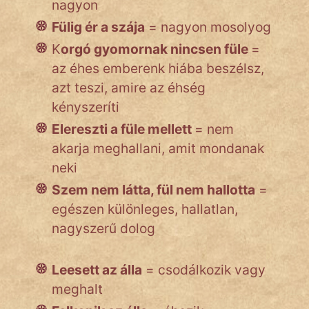
nagyon
Fülig ér a szája
= nagyon mosolyog
K
orgó gyomornak nincsen füle
=
az éhes emberenk hiába beszélsz,
azt teszi, amire az éhség
kényszeríti
Elereszti a füle mellett
= nem
akarja meghallani, amit mondanak
neki
Szem nem látta, fül nem hallotta
=
egészen különleges, hallatlan,
nagyszerű dolog
Leesett az álla
= csodálkozik vagy
meghalt