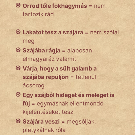
Orrod tőle fokhagymás
= nem
tartozik rád
Lakatot tesz a szájára
= nem szólal
meg
Szájába rágja
= alaposan
elmagyaráz valamit
Várja, hogy a sült galamb a
szájába repüljön
= tétlenül
ácsorog
Egy szájból hideget és meleget is
fúj
= egymásnak ellentmondó
kijelentéseket tesz
Szájára veszi
= megsólják,
pletykálnak róla