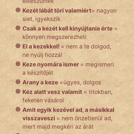
elkészülnek
Kezét lábát töri valamiért
= nagyon
siet, igyekszik
Csak a kezét kell kinyújtania érte
=
könnyen megszerezheti
El a kezekkel!
= nem a te dolgod,
ne nyúlj hozzá!
Keze nyomára ismer
= megismeri
a készítőjét
Arany a keze
=ügyes, dolgos
Kéz alatt vesz valamit
= titokban,
feketén vásárol
Amit egyik kezével ad, a másikkal
visszaveszi
= nem önzetlenül ad,
mert majd megkéri az árát