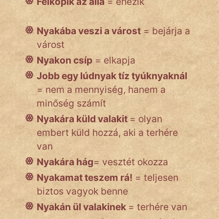
Felkopik az álla
= éhezik
Nyakába veszi a várost
= bejárja a
várost
Nyakon csíp
= elkapja
Jobb egy lúdnyak tíz tyúknyaknál
= nem a mennyiség, hanem a
minőség számít
Nyakára küld valakit
= olyan
embert küld hozzá, aki a terhére
van
Nyakára hág
= vesztét okozza
Nyakamat teszem rá!
= teljesen
biztos vagyok benne
Nyakán ül valakinek
= terhére van