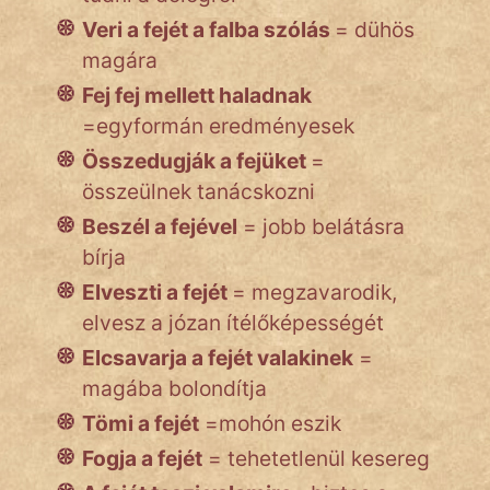
NapHold
Veri a fejét a falba szólás
= dühös
Név nélkül
magára
Fej fej mellett haladnak
pszichopati
=egyformán eredményesek
szegény legény
Összedugják a fejüket
=
összeülnek tanácskozni
Hoffer Botond
Beszél a fejével
= jobb belátásra
szemfüles
bírja
Elveszti a fejét
= megzavarodik,
elvesz a józan ítélőképességét
Elcsavarja a fejét valakinek
=
magába bolondítja
Tömi a fejét
=mohón eszik
Fogja a fejét
= tehetetlenül kesereg