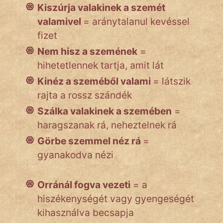
Kiszúrja valakinek a szemét
valamivel
= aránytalanul kevéssel
fizet
Nem hisz a szemének
=
hihetetlennek tartja, amit lát
Kinéz a szeméből valami
= látszik
rajta a rossz szándék
Szálka valakinek a szemében
=
haragszanak rá, neheztelnek rá
Görbe szemmel néz rá
=
gyanakodva nézi
Orránál fogva vezeti
= a
hiszékenységét vagy gyengeségét
kihasználva becsapja