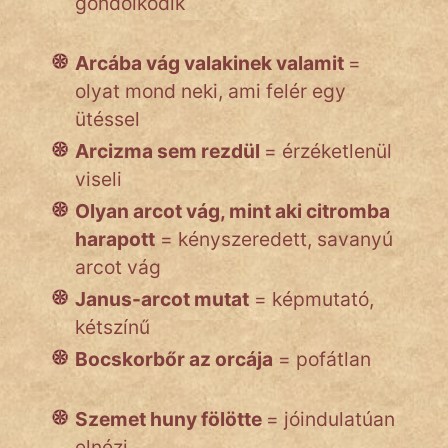
gondolkodik
Arcába vág valakinek valamit
=
olyat mond neki, ami felér egy
ütéssel
Arcizma sem rezdül
= érzéketlenül
viseli
Olyan arcot vág, mint aki citromba
harapott
= kényszeredett, savanyú
arcot vág
Janus-arcot mutat
= képmutató,
kétszínű
Bocskorbőr az orcája
= pofátlan
Szemet huny fölötte
= jóindulatúan
elnézi