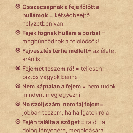
Összecsapnak a feje fölött a
hullámok
= kétségbeejtő
IRODALOM
helyzetben van
Fejek fognak hullani a porba!
=
SZÓLÁS
megbűnhődnek a felelőősök!
És
KÖZMONDÁS
Fejvesztés terhe mellett
= az életet
árán is
PSZICHO
Fejemet teszem rá!
= teljesen
ZENE
biztos vagyok benne
Nem káptalan a fejem
= nem tudok
FILM
mindent megjegyezni
ÉLETMÓD
Ne szólj szám, nem fáj fejem
=
jobban teszem, ha hallgatok róla
MAGYARSÁG
És
Fején találta a szöget
= rájött a
TÖRTÉNELEM
dolog lényegére, megoldására