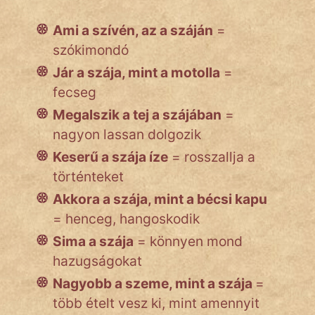
Ami a szívén, az a száján
=
szókimondó
Jár a szája, mint a motolla
=
fecseg
Megalszik a tej a szájában
=
nagyon lassan dolgozik
Keserű a szája íze
= rosszallja a
történteket
Akkora a szája, mint a bécsi kapu
= henceg, hangoskodik
Sima a szája
= könnyen mond
hazugságokat
Nagyobb a szeme, mint a szája
=
több ételt vesz ki, mint amennyit